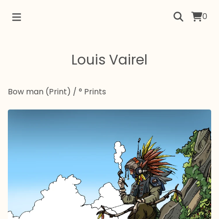
0
Louis Vairel
Bow man (Print)
/
° Prints